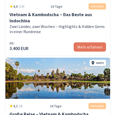
4,6
(
29
)
16 Tage
EXPLORER
Vietnam & Kambodscha – Das Beste aus
Indochina
Zwei Länder, zwei Wochen – Highlights & Hidden Gems
in einer Rundreise
Ab:
Mehr erfahren
3.400 EUR
KARTE
4,3
(
9
)
24 Tage
EXPLORER
Große Reise – Vietnam & Kambodscha