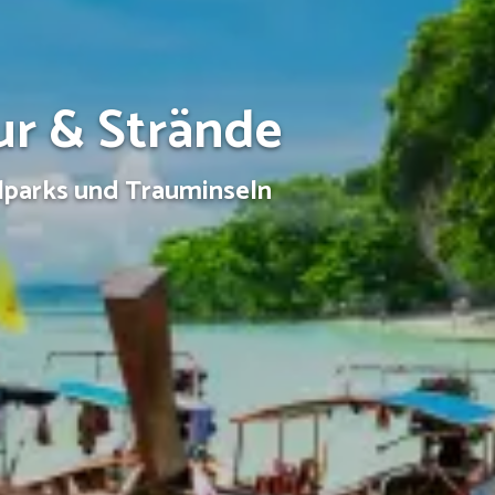
ur & Strände
alparks und Trauminseln